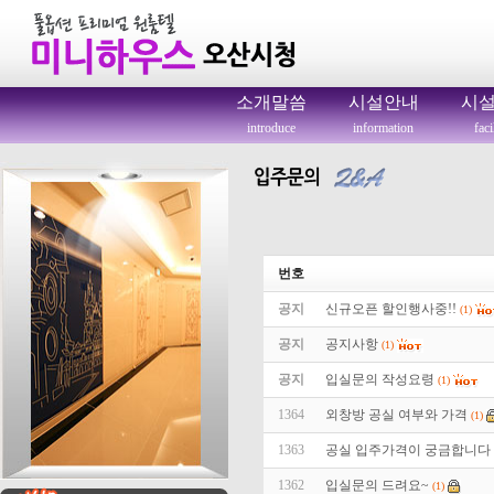
소개말씀
시설안내
시
introduce
information
faci
번호
공지
신규오픈 할인행사중!!
(1)
공지
공지사항
(1)
공지
입실문의 작성요령
(1)
1364
외창방 공실 여부와 가격
(1)
1363
공실 입주가격이 궁금합니다
1362
입실문의 드려요~
(1)