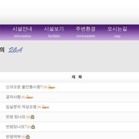
씀
시설안내
시설보기
주변환경
오시는길
information
facilities
environment
map
제 목
신규오픈 할인행사중!!
(1)
공지사항
(1)
입실문의 작성요령
(1)
빈방 있나요
(1)
빈방있나요?
(1)
빈방여부
(1)