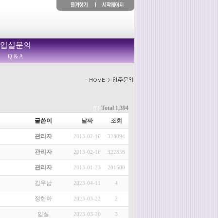
입실문의
Q & A
Total 1,394
글쓴이
날짜
조회
관리자
2013-02-16
328094
관리자
2013-02-16
322836
관리자
2013-01-23
201500
김우남
2023-04-11
4
정현아
2023-03-22
2
입실
2023-03-20
3