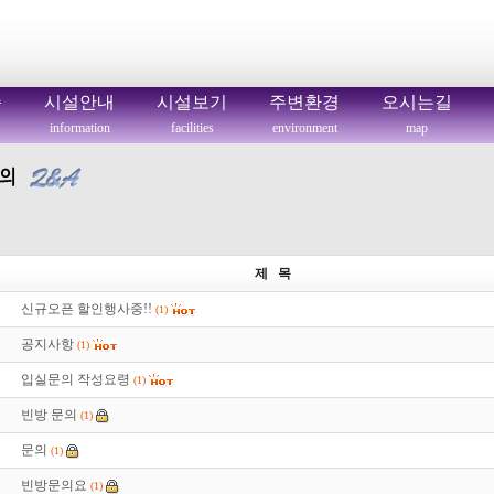
씀
시설안내
시설보기
주변환경
오시는길
information
facilities
environment
map
제 목
신규오픈 할인행사중!!
(1)
공지사항
(1)
입실문의 작성요령
(1)
빈방 문의
(1)
문의
(1)
빈방문의요
(1)