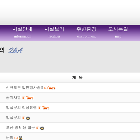
씀
시설안내
시설보기
주변환경
오시는길
information
facilities
environment
map
제 목
신규오픈 할인행사중!!
(1)
공지사항
(1)
입실문의 작성요령
(1)
입실문의
(1)
오산 방 비용 질문
(1)
문의
(1)