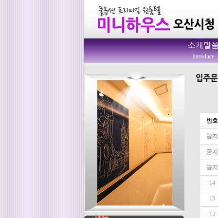
소개말
introduce
번호
공지
공지
공지
14
13
12