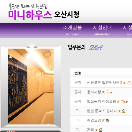
소개말씀
시설안내
시
introduce
information
faci
번호
공지
신규오픈 할인행사중!!
(1)
공지
공지사항
(1)
공지
입실문의 작성요령
(1)
74
입실 문의 드립니다
(1)
73
확인요망
(1)
72
가격
(1)