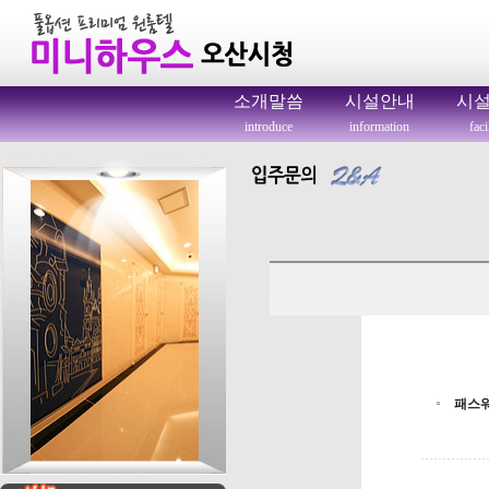
소개말씀
시설안내
시
introduce
information
faci
패스