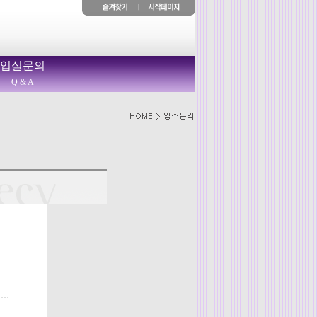
입실문의
Q & A