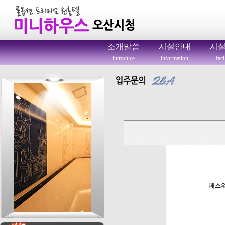
소개말씀
시설안내
시
introduce
information
faci
패스