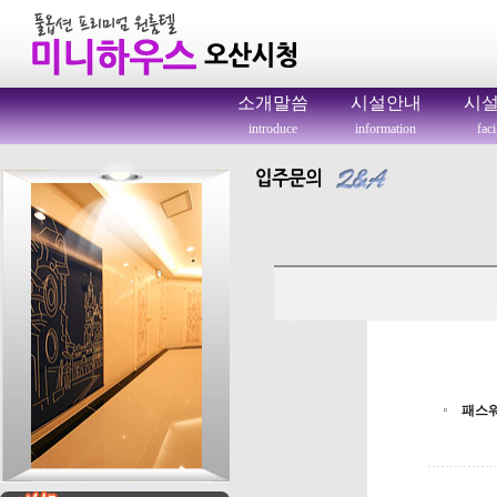
소개말씀
시설안내
시
introduce
information
faci
패스