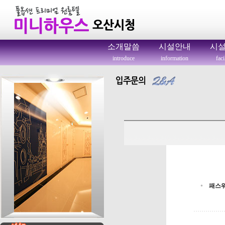
소개말씀
시설안내
시
introduce
information
faci
패스