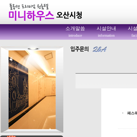
소개말씀
시설안내
시
introduce
information
faci
패스