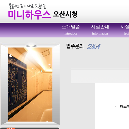
소개말씀
시설안내
시
introduce
information
faci
패스