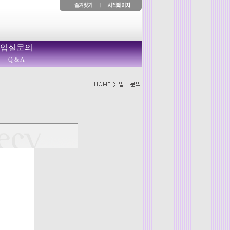
입실문의
Q & A