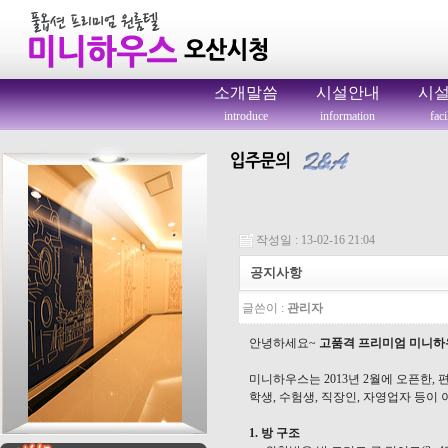
소개말씀
시설안내
시
introduce
information
faci
작성일 : 13-02-16 21:04
공지사항
글쓴이 :
관리자
안녕하세요~
고품격 프리미엄 미니하
미니하우스
는 2013년 2월에 오픈한
학생, 수험생, 직장인, 자영업자 등
1. 방 구조