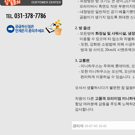
- 외창방은 방 크기도 큰 편이고(3~
프라이버시 측면도 작은 부분이지만
- 내창방은 일반적인 공기 배출기뿐만
곰팜이가 생기지 않도록 최대한 신경
2. 방 옵션
- 모든방에
화장실 및 샤워시설, 냉장고
이용할 수 있으며 타 업소와 차별화
- 또한, 강화된 소방법에 의해 시공하
방과 방 사이도 20cm의 시멘트벽
3. 교통편
- 미니하우스
는 주위에 롯데마트, 
- 또한 미니하우스는 오산역, 오산대 
편리하게 이용하실 수 있습니다. (서울
오셔서 생활하시다가 불편한 점 말씀
차원이 다른
고품격
프리미엄 미니하
항상 여러분께 감동을 주도록 노력하
감사합니다.
관리자
19-07-05 10:45