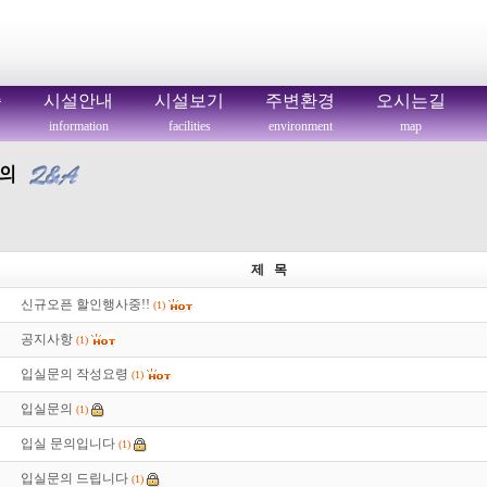
씀
시설안내
시설보기
주변환경
오시는길
information
facilities
environment
map
제 목
신규오픈 할인행사중!!
(1)
공지사항
(1)
입실문의 작성요령
(1)
입실문의
(1)
입실 문의입니다
(1)
입실문의 드립니다
(1)